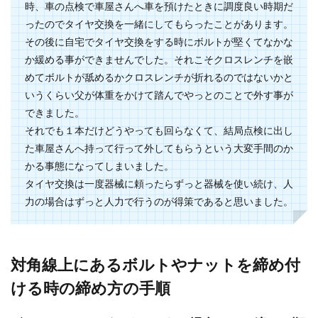
時、車の点検で車屋さんへ車を預けたときに調度良い時期だ
着物のオークションで失敗しないため
ったのでタイヤ交換を一緒にしてもらったことがあります。
のポイントについて徹底解説
その後に自宅でタイヤ交換をする時にボルトが堅くてなかな
着物を楽しみたい女性にとって、一般の着物専門
か緩める事ができませんでした。それこそクロスレンチを嵌
店よりも安く購入できるオークションはとても魅
めてボルトが舐めるかクロスレンチが折れるのではないかと
力的に映るで...
いうくらい父が体重をかけて踏んでやっとのことで外す事が
できました。
それでも１本だけどうやっても回らなくて、結局点検に出し
た車屋さんへ持って行って外してもらうという大変手間のか
かる事態になってしまいました。
タイヤ交換は一度器械に頼ったらずっと器械を使い続け、人
力の場合はずっと人力で行うのが得策であると思いました。
対角線上にあるボルトやナットを締め付
ける時の締め方の手順