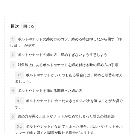
しまいます。...
風呂掃除のブラシやスポンジの置き場
目次
は？様々な置き場やアイデア
1
ボルトやナットの締め方のコツ、締める時は押しながら回す「押
し回し」が基本
風呂掃除をしていると、ふと掃除グッズの置き場
が気になることありませんか？なんだかスッキリ
2
ボルトやナットの締め方、締めすぎないよう注意しよう
としない、掃...
3
対角線上にあるボルトやナットを締め付ける時の締め方の手順
3.1
ボルトやナットがいくつもある場合には、締める順番を考え
ましょう。
花束の基本のラッピングのやり方とア
レンジラッピング
4
ボルトやナットを痛める間違った締め方
4.1
ボルトやナットに合った大きさのスパナを選ぶことが大切で
花束のラッピングはいつもお店におまかせという
す。
方も多いと思います。もちろんプロが作る花束は
豪華で、贈る...
5
締め方が悪くボルトやナットがなめてしまった場合の対処法
5.1
ボルトやナットがなめてしまった場合、ボルトやナットをハ
ンマーで軽く叩くと固着が取れる場合があります。