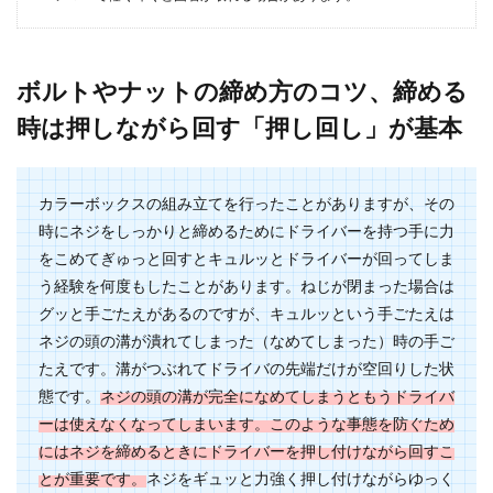
御の書き方やコツ、筆で御を書くポイ
ントについてご紹介
ボルトやナットの締め方のコツ、締める
御という漢字、表書きなどでよく使われますよ
ね。またハガキや手紙を書くときに御中を使うこ
時は押しながら回す「押し回し」が基本
とも多く、筆を...
カラーボックスの組み立てを行ったことがありますが、その
時にネジをしっかりと締めるためにドライバーを持つ手に力
洗車機は水洗いとシャンプーどっちを
をこめてぎゅっと回すとキュルッとドライバーが回ってしま
選ぶ？最後の拭き上げがコツ
う経験を何度もしたことがあります。ねじが閉まった場合は
セルフの洗車機はとても便利なものですが、水洗
グッと手ごたえがあるのですが、キュルッという手ごたえは
い洗車やシャンプー洗車などコースがいくつかあ
ネジの頭の溝が潰れてしまった（なめてしまった）時の手ご
ります。 ...
たえです。溝がつぶれてドライバの先端だけが空回りした状
態です。
ネジの頭の溝が完全になめてしまうともうドライバ
ーは使えなくなってしまいます。このような事態を防ぐため
クリスマスをハンドメイドで可愛く！
にはネジを締めるときにドライバーを押し付けながら回すこ
簡単手作りオーナメント
とが重要です。
ネジをギュッと力強く押し付けながらゆっく
No Image