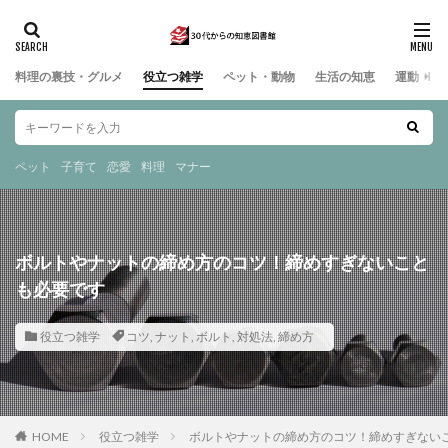
料理の裏技・グルメ
役立つ雑学
ペット・動物
生活の知恵
運動・ス
ペット
子育て
恋愛
料理
マナー
ボルトやナットの締め方のコツ！締めすぎないこと
も必要です
役立つ雑学
コツ
,
ナット
,
ボルト
,
対処法
,
締め方
HOME
役立つ雑学
ボルトやナットの締め方のコツ！締めすぎない