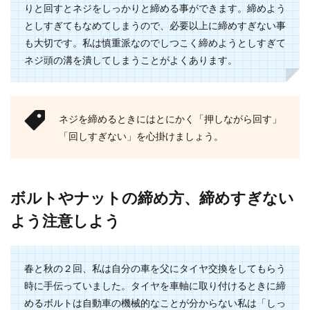
りと回すとネジをしっかりと締める事ができます。締めよう
クリスマスが近くなるとクリスマスツリーを飾る
としすぎてもなめてしまうので、必要以上に締めすぎない事
ご家庭も多いと思います。特にお子様が小さいう
も大切です。私は慎重派なのでしつこく締めようとしすぎて
ちなどは、ツ...
ネジ頭の溝を潰してしまうことがよくあります。
入学式におすすめの可愛い女の子の服
装【子供の服の選び方】
ネジを締めるときにはとにかく「押しながら回す」
「回しすぎない」を心掛けましょう。
もうすぐ入学式を迎えるというお子様に、どんな
服装を準備すればよいのかお悩みの方はいません
か？ 特に...
ボルトやナットの締め方、締めすぎない
よう注意しよう
天井の壁紙が剥がれる原因は？自分で
補修する方法とポイント
春と秋の２回、私は自分の車を父にタイヤ交換をしてもらう
ふと天井を見上げると壁紙が剥がれている！剥が
時に手伝っていました。タイヤを車軸に取り付けるときに締
れるなんてなぜ？と思うのではないでしょうか。
めるボルトは自動車の機械的なことが分からない私は「しっ
天井は人...