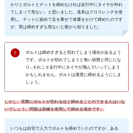
かりとボルトとナットを締めなければ走行中にタイヤが外れ
てしまって危ない」と思いました。道具はクロスレンチを使
用し、ナットに嵌めて足を乗せて体重をかけて締めたのです
水垢の効率的な落とし方を知りたい。
が、実は締めすぎも危ないと後から知りました。
プラスチック製品の場合は
水垢はお風呂場や台所、洗面所など水を使う場所
で発生します。 そのままにしていると、見た目も
ボルトは締めすぎると切れてしまう場合があるよう
良くない...
です。ボルトが切れてしまうと無い状態と同じにな
り…それこそ走行中にタイヤが飛んでいってしまう
かもしれません。ボルトは適度に締めるようにしま
レースやリボンを使ったヘアアクセリ
しょう。
ーと可愛い小物の作り方
レースやリボンを使った可愛い小物は女の子の永
しかし、実際にボルトが切れるほど締めることのできる人はいな
遠の憧れです。 そこで、レースやリボンを使った
いでしょう。問題は器械を使用して締める場合です。
簡単なヘ...
いつもは自宅で人力でボルトを締めていたのですが、ある